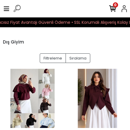
0
cısız Fiyat Avantajı Güvenli Ödeme • SSL Korumalı Alışveriş Kolay 
Dış Giyim
Filtreleme
Sıralama