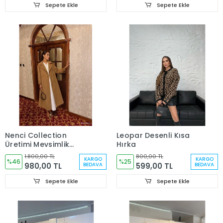
Sepete Ekle
Sepete Ekle
Nenci Collection
Leopar Desenli Kısa
Üretimi Mevsimlik
Hırka
Trençkot
1.800,00 TL
800,00 TL
KARGO
KARGO
%46
%25
980,00 TL
599,00 TL
BEDAVA
BEDAVA
Sepete Ekle
Sepete Ekle