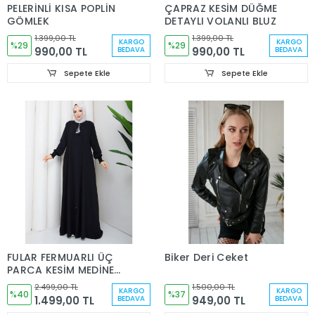
PELERİNLİ KISA POPLİN
ÇAPRAZ KESİM DÜĞME
GÖMLEK
DETAYLI VOLANLI BLUZ
1.399,00 TL
1.399,00 TL
KARGO
KARGO
%29
%29
990,00 TL
990,00 TL
BEDAVA
BEDAVA
Sepete Ekle
Sepete Ekle
FULAR FERMUARLI ÜÇ
Biker Deri Ceket
PARÇA KESİM MEDİNE
İPEĞİ FERACE
2.499,00 TL
1.500,00 TL
KARGO
KARGO
%40
%37
1.499,00 TL
949,00 TL
BEDAVA
BEDAVA