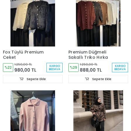
Fox Tüylü Premium
Premium Düğmeli
Ceket
Sakallı Triko Hırka
1.250,00 TL
1.250,00 TL
KARGO
KARGO
%22
%29
980,00 TL
888,00 TL
BEDAVA
BEDAVA
Sepete Ekle
Sepete Ekle