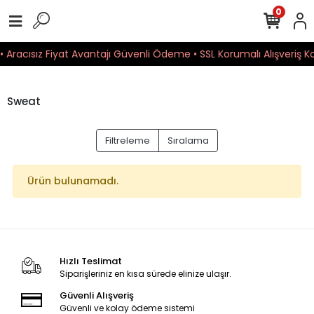
0
 • Aracısız Fiyat Avantajı Güvenli Ödeme • SSL Korumalı Alışveriş 
Sweat
Filtreleme
Sıralama
Ürün bulunamadı.
Hızlı Teslimat
Siparişleriniz en kısa sürede elinize ulaşır.
Güvenli Alışveriş
Güvenli ve kolay ödeme sistemi