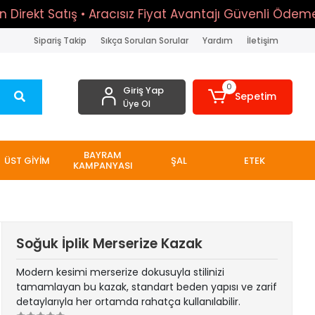
kt Satış • Aracısız Fiyat Avantajı Güvenli Ödeme • SS
Sipariş Takip
Sıkça Sorulan Sorular
Yardım
İletişim
0
Giriş Yap
Sepetim
Üye Ol
BAYRAM
ÜST GİYİM
ŞAL
ETEK
KAMPANYASI
Soğuk İplik Merserize Kazak
Modern kesimi merserize dokusuyla stilinizi
tamamlayan bu kazak, standart beden yapısı ve zarif
detaylarıyla her ortamda rahatça kullanılabilir.