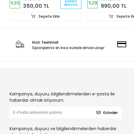
KARGO
%30
%29
350,00 TL
990,00 TL
BEDAVA
Sepete Ekle
Sepete Ek
Hızlı Teslimat
Siparişleriniz en kısa sürede elinize ulaşır.
Kampanya, duyuru, bilgilendirmelerden e-posta ile
haberdar olmak istiyorum.
Gönder
Kampanya, duyuru ve bilgilendirmelerden haberdar