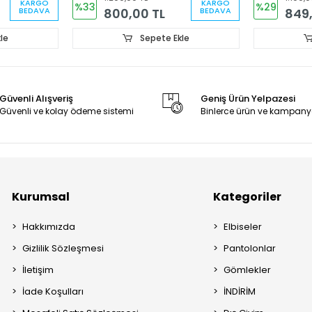
KARGO
KARGO
%33
%29
800,00 TL
849,
BEDAVA
BEDAVA
le
Sepete Ekle
Güvenli Alışveriş
Geniş Ürün Yelpazesi
Güvenli ve kolay ödeme sistemi
Binlerce ürün ve kampany
Kurumsal
Kategoriler
Hakkımızda
Elbiseler
Gizlilik Sözleşmesi
Pantolonlar
İletişim
Gömlekler
İade Koşulları
İNDİRİM