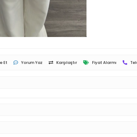
e Et
Yorum Yaz
Karşılaştır
Fiyat Alarmı
Tel