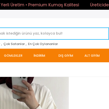
i Üretim • Premium Kumaş Kalitesi
Üreticiden Dire
r
,
Çok Satanlar
,
En Çok Oylananlar
GÖMLEKLER
İNDİRİM
DIŞ GİYİM
ALT GİYİM