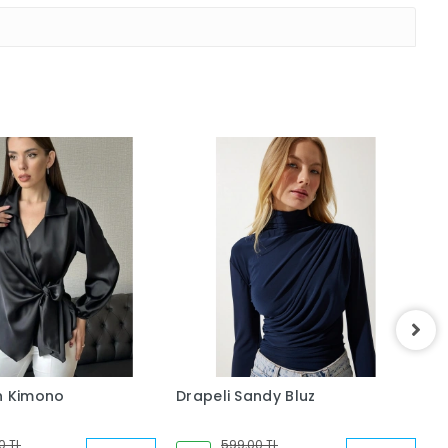
n Kimono
Drapeli Sandy Bluz
S
Y
0 TL
599,00 TL