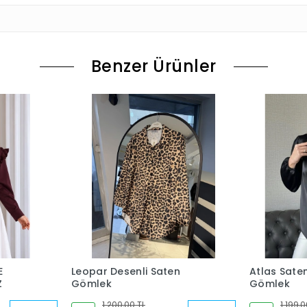
Benzer Ürünler
E
Leopar Desenli Saten
Atlas Sate
Z
Gömlek
Gömlek
1.200,00 TL
1.199,0