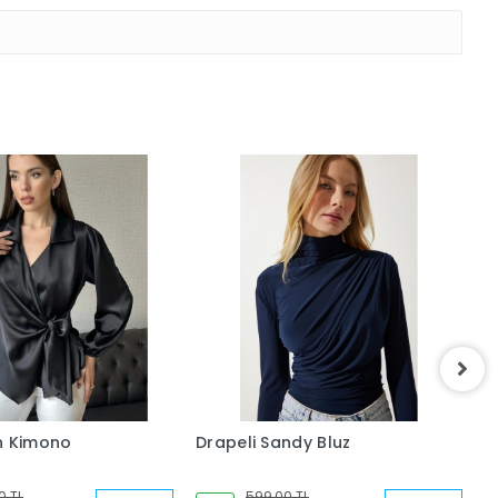
n Kimono
Drapeli Sandy Bluz
S
Y
0 TL
599,00 TL