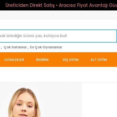
iciden Direkt Satış • Aracısız Fiyat Avantajı Güvenli
r
,
Çok Satanlar
,
En Çok Oylananlar
GÖMLEKLER
İNDİRİM
DIŞ GİYİM
ALT GİYİM