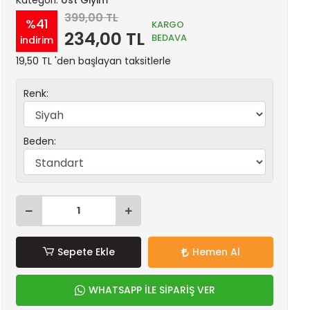
Kategori:
Üst Giyim
399,00 TL
%41
KARGO
234,00 TL
BEDAVA
indirim
19,50 TL 'den başlayan taksitlerle
Renk:
Beden:
Sepete Ekle
Hemen Al
WHATSAPP İLE SİPARİŞ VER