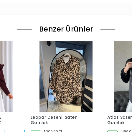
Benzer Ürünler
E
Leopar Desenli Saten
Atlas Sate
Z
Gömlek
Gömlek
1.200,00 TL
1.199,0