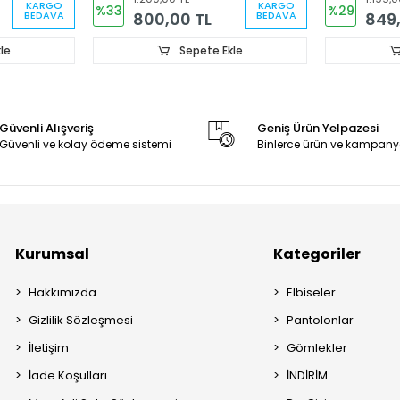
KARGO
KARGO
%33
%29
800,00 TL
849,
BEDAVA
BEDAVA
le
Sepete Ekle
Güvenli Alışveriş
Geniş Ürün Yelpazesi
Güvenli ve kolay ödeme sistemi
Binlerce ürün ve kampany
Kurumsal
Kategoriler
Hakkımızda
Elbiseler
Gizlilik Sözleşmesi
Pantolonlar
İletişim
Gömlekler
İade Koşulları
İNDİRİM