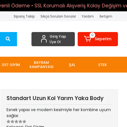
 Ödeme • SSL Korumalı Alışveriş Kolay Değişim ve İade
Sipariş Takip
Sıkça Sorulan Sorular
Yardım
İletişim
0
Giriş Yap
Sepetim
Üye Ol
BAYRAM
ÜST GİYİM
ŞAL
ETEK
KAMPANYASI
Standart Uzun Kol Yarım Yaka Body
Esnek yapısı ve modern kesimiyle her kombine uyum
sağlar.