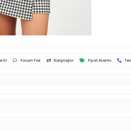
e Et
Yorum Yaz
Karşılaştır
Fiyat Alarmı
Tel